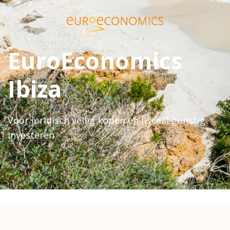
EuroEconomics
Ibiza
Voor juridisch veilig kopen en fiscaal gunstig
investeren