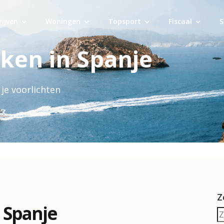
rijven
Woningen
Topsport
Fiscaal
S
ken in Spanje
 je voorlichten
Z
 Spanje