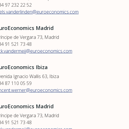
34 97 232 22 52
iels.vanderlinden@euroeconomics.com
uroEconomics Madrid
ríncipe de Vergara 73, Madrid
34 91 521 73 48
ick.vandermeij@euroeconomics.com
uroEconomics Ibiza
enida Ignacio Wallis 63, Ibiza
34 87 110 05 59
incent.werner@euroeconomics.com
uroEconomics Madrid
ríncipe de Vergara 73, Madrid
34 91 521 73 48