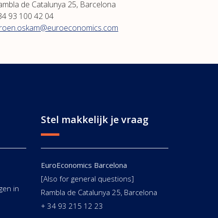
ambla de Catalunya 25, Barcelona
34 93 100 42 04
eroen.oskam@euroeconomics.com
Stel makkelijk je vraag
EuroEconomics Barcelona
[Also for general questions]
gen in
Rambla de Catalunya 25, Barcelona
+ 34 93 215 12 23