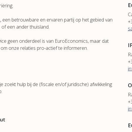
E
iëring.
Ca
e
, een betrouwbare en ervaren partij op het gebied van
+
 of een ander thuisland.
s
vice geen onderdeel is van EuroEconomics, maar dat
I
om onze relaties pro-actief te informeren.
R
+
i
zoekt hulp bij de (fiscale en/of juridische) afwikkeling
O
p.
R
+
i
uut
E