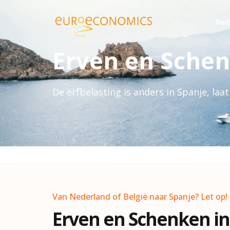
Bed
Erven en Schen
De erfbelasting is anders in Spanje, laat
Van Nederland of België naar Spanje? Let op!
Erven en Schenken in