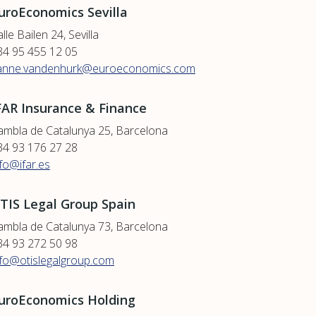
uroEconomics Sevilla
lle Bailen 24, Sevilla
34 95 455 12 05
anne.vandenhurk@euroeconomics.com
FAR Insurance & Finance
ambla de Catalunya 25, Barcelona
34 93 176 27 28
nfo@ifar.es
TIS Legal Group Spain
ambla de Catalunya 73, Barcelona
34 93 272 50 98
nfo@otislegalgroup.com
uroEconomics Holding