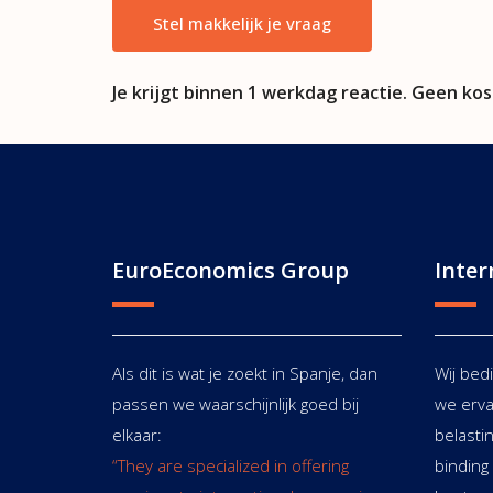
Stel makkelijk je vraag
Je krijgt binnen 1 werkdag reactie. Geen ko
EuroEconomics Group
Inter
Als dit is wat je zoekt in Spanje, dan
Wij bed
passen we waarschijnlijk goed bij
we erva
elkaar:
belasti
“They are specialized in offering
bindin