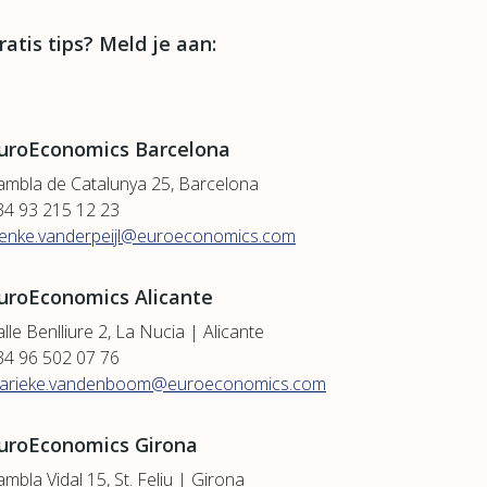
ratis tips? Meld je aan:
uroEconomics Barcelona
ambla de Catalunya 25, Barcelona
34 93 215 12 23
ienke.vanderpeijl@euroeconomics.com
uroEconomics Alicante
lle Benlliure 2, La Nucia | Alicante
34 96 502 07 76
arieke.vandenboom@euroeconomics.com
uroEconomics Girona
mbla Vidal 15, St. Feliu | Girona