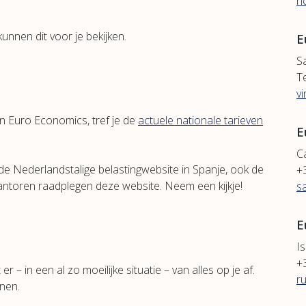
r
unnen dit voor je bekijken.
E
S
T
v
an Euro Economics, tref je de
actuele nationale tarieven
E
C
e Nederlandstalige belastingwebsite in Spanje, ook de
+
ntoren raadplegen deze website. Neem een kijkje!
s
E
Is
+
er – in een al zo moeilijke situatie – van alles op je af.
r
nen.