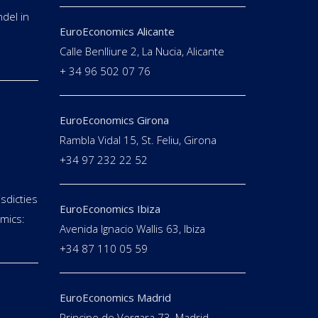
del in
EuroEconomics Alicante
Calle Benlliure 2, La Nucia, Alicante
+ 34 96 502 07 76
EuroEconomics Girona
Rambla Vidal 15, St. Feliu, Girona
+34 97 232 22 52
isdicties
EuroEconomics Ibiza
mics:
Avenida Ignacio Wallis 63, Ibiza
+34 87 110 05 59
EuroEconomics Madrid
Principe de Vergara 73, Madrid