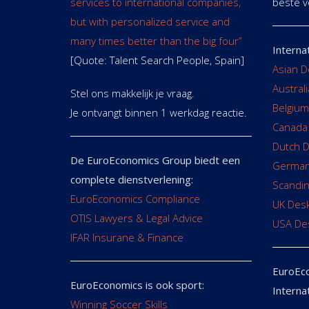
services to international companies,
beste v
but with personalized service and
many times better than the big four”
Interna
[Quote: Talent Search People, Spain]
Asian D
Austral
Stel ons makkelijk je vraag.
Belgium
Je ontvangt binnen 1 werkdag reactie.
Canada
Dutch 
De EuroEconomics Group biedt een
German
complete dienstverlening:
Scandin
EuroEconomics Compliance
UK Des
OTIS Lawyers & Legal Advice
USA De
IFAR Insurane & Finance
EuroEco
EuroEconomics is ook sport:
Interna
Winning Soccer Skills