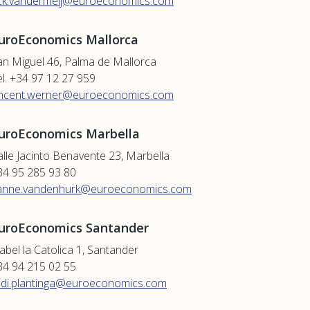
ick.vandermeij@euroeconomics.com
uroEconomics Mallorca
an Miguel 46, Palma de Mallorca
el. +34 97 12 27 959
incent.werner@euroeconomics.com
uroEconomics Marbella
alle Jacinto Benavente 23, Marbella
34 95 285 93 80
anne.vandenhurk@euroeconomics.com
uroEconomics Santander
abel la Catolica 1, Santander
34 94 215 02 55
udi.plantinga@euroeconomics.com