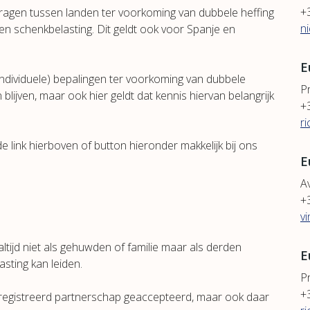
+
dragen tussen landen ter voorkoming van dubbele heffing
n
en schenkbelasting. Dit geldt ook voor Spanje en
E
individuele) bepalingen ter voorkoming van dubbele
P
 blijven, maar ook hier geldt dat kennis hiervan belangrijk
+
r
de link hierboven of button hieronder makkelijk bij ons
E
Av
+
v
ijd niet als gehuwden of familie maar als derden
E
sting kan leiden.
P
+
eregistreerd partnerschap geaccepteerd, maar ook daar