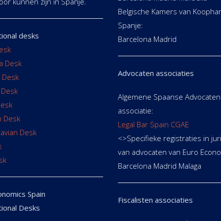
oor kunnen zijn in Spanje.
Belgische Kamers van Koophan
Spanje:
tional desks
Barcelona Madrid
esk
ia Desk
Advocaten associaties
 Desk
 Desk
Algemene Spaanse Advocaten
Desk
associatie:
 Desk
Legal Bar Spain CGAE
avian Desk
<>Specifieke registraties in jur
k
van advocaten van Euro Econo
sk
Barcelona Madrid Malaga
nomics Spain
Fiscalisten associaties
tional Desks