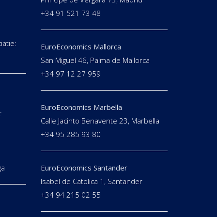
+34 91 521 73 48
iatie:
EuroEconomics Mallorca
San Miguel 46, Palma de Mallorca
+34 97 12 27 959
EuroEconomics Marbella
:
Calle Jacinto Benavente 23, Marbella
E
+34 95 285 93 80
ga
EuroEconomics Santander
Isabel de Catolica 1, Santander
+34 94 215 02 55