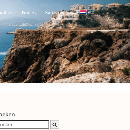
oul
Fun
Kantoren
oeken