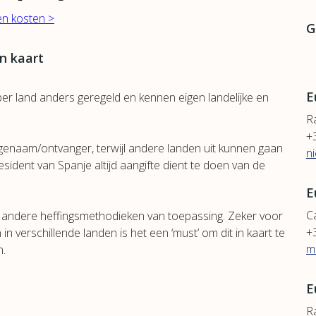
geen kosten >
G
n kaart
E
per land anders geregeld en kennen eigen landelijke en
R
+
rfgenaam/ontvanger, terwijl andere landen uit kunnen gaan
n
resident van Spanje altijd aangifte dient te doen van de
E
Ca
 andere heffingsmethodieken van toepassing. Zeker voor
+
n verschillende landen is het een ‘must’ om dit in kaart te
m
n.
E
Ra