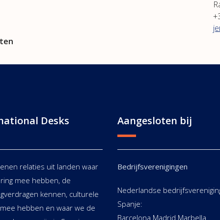
R
+
j
sten
national Desks
Aangesloten bij
ienen relaties uit landen waar
Bedrijfsverenigingen
ring mee hebben, de
Nederlandse bedrijfsverenigin
ngverdragen kennen, culturele
Spanje:
g mee hebben en waar we de
Barcelona Madrid Marbella