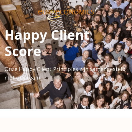
Happy Client
Score
Onze Happy Client Principles zijn samengesteld
met ons team