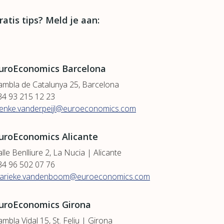
ratis tips? Meld je aan:
uroEconomics Barcelona
ambla de Catalunya 25, Barcelona
34 93 215 12 23
ienke.vanderpeijl@euroeconomics.com
uroEconomics Alicante
lle Benlliure 2, La Nucia | Alicante
34 96 502 07 76
arieke.vandenboom@euroeconomics.com
uroEconomics Girona
mbla Vidal 15, St. Feliu | Girona