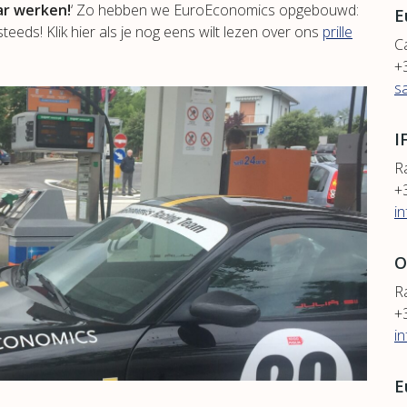
ar werken!
‘ Zo hebben we EuroEconomics opgebouwd:
E
eds! Klik hier als je nog eens wilt lezen over ons
prille
Ca
+
s
I
R
+
i
O
R
+
i
E