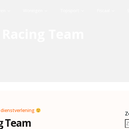
ven
Woningen
Topsport
Fiscaal
 Racing Team
e dienstverlening
Z
g Team