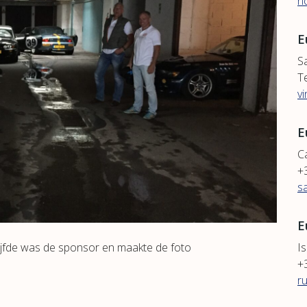
r
E
S
T
v
E
C
+
s
E
ijfde was de sponsor en maakte de foto
Is
+
r