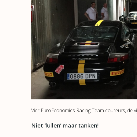
Vier EuroEconomics Racing Team coureurs, de v
Niet ‘lullen’ maar tanken!