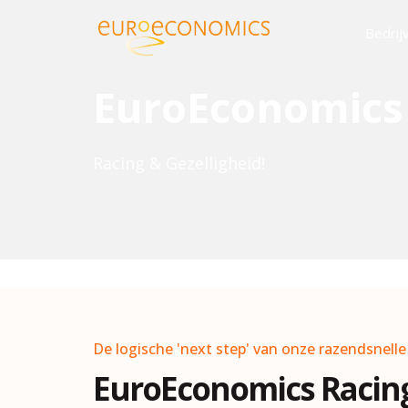
Bedrij
EuroEconomics
Racing & Gezelligheid!
De logische 'next step' van onze razendsnell
EuroEconomics Racin