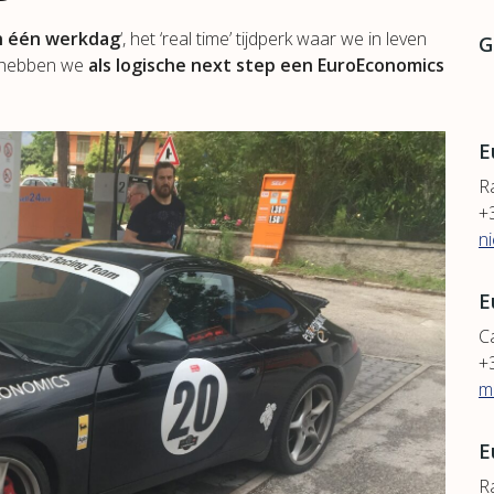
n één werkdag
‘, het ‘real time’ tijdperk waar we in leven
G
’, hebben we
als logische next step een EuroEconomics
E
R
+
n
E
Ca
+
m
E
Ra