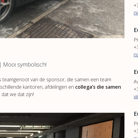
+
n
E
P
+
r
| Mooi symbolisch!
E
als teamgenoot van de sponsor, die samen een team
Av
hillende kantoren, afdelingen en
collega’s die samen
+
dat we dat zijn!
v
E
P
+