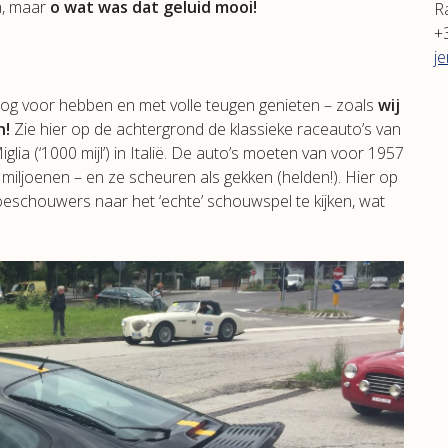
h, maar
o wat was dat geluid mooi!
R
+
j
 oog voor hebben en met volle teugen genieten – zoals
wij
n!
Zie hier op de achtergrond de klassieke raceauto’s van
lia (‘1000 mijl’) in Italië. De auto’s moeten van voor 1957
 miljoenen – en ze scheuren als gekken (helden!). Hier op
oeschouwers naar het ‘echte’ schouwspel te kijken, wat