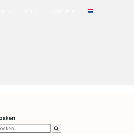
Soul
Fun
Kantoren
oeken