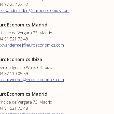
34 97 232 22 52
iels.vanderlinden@euroeconomics.com
uroEconomics Madrid
ríncipe de Vergara 73, Madrid
34 91 521 73 48
ick.vandermeij@euroeconomics.com
uroEconomics Ibiza
enida Ignacio Wallis 63, Ibiza
34 87 110 05 59
incent.werner@euroeconomics.com
uroEconomics Madrid
ríncipe de Vergara 73, Madrid
34 91 521 73 48