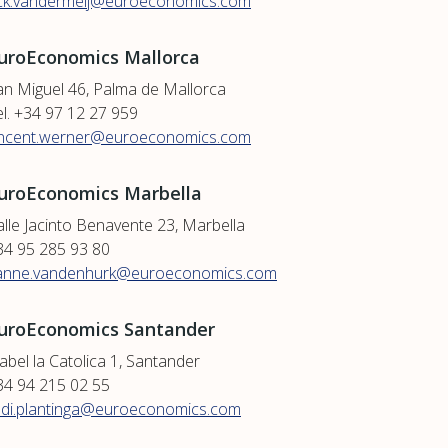
ick.vandermeij@euroeconomics.com
uroEconomics Mallorca
an Miguel 46, Palma de Mallorca
el. +34 97 12 27 959
incent.werner@euroeconomics.com
uroEconomics Marbella
alle Jacinto Benavente 23, Marbella
34 95 285 93 80
anne.vandenhurk@euroeconomics.com
uroEconomics Santander
abel la Catolica 1, Santander
34 94 215 02 55
udi.plantinga@euroeconomics.com