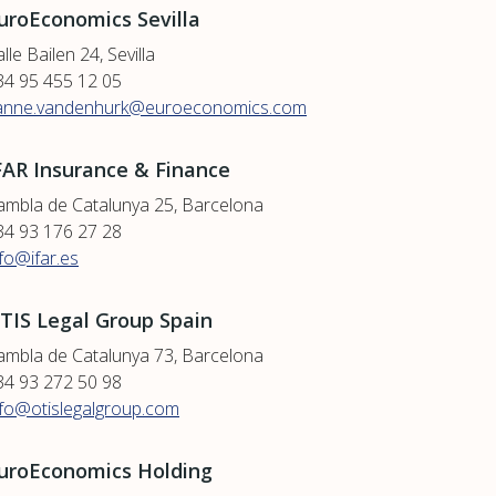
uroEconomics Sevilla
lle Bailen 24, Sevilla
34 95 455 12 05
anne.vandenhurk@euroeconomics.com
FAR Insurance & Finance
ambla de Catalunya 25, Barcelona
34 93 176 27 28
nfo@ifar.es
TIS Legal Group Spain
ambla de Catalunya 73, Barcelona
34 93 272 50 98
nfo@otislegalgroup.com
uroEconomics Holding