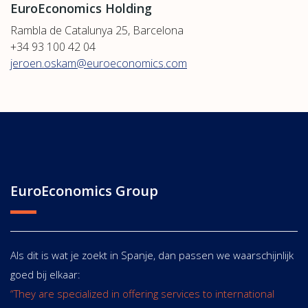
EuroEconomics Holding
Rambla de Catalunya 25, Barcelona
+34 93 100 42 04
jeroen.oskam@euroeconomics.com
EuroEconomics Group
Als dit is wat je zoekt in Spanje, dan passen we waarschijnlijk
goed bij elkaar:
“They are specialized in offering services to international