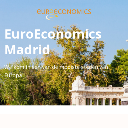
EuroEconomics
Madrid
Welkom in één van de mooiste steden van
Europa