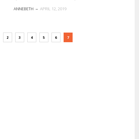
ANNEBETH
APRIL 12, 2019
2
3
4
5
6
7