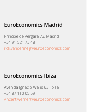
EuroEconomics Madrid
Príncipe de Vergara 73, Madrid
+34 91 521 73 48
rick.vandermeij@euroeconomics.com
EuroEconomics Ibiza
Avenida Ignacio Wallis 63, Ibiza
+34 87 110 05 59
vincent.werner@euroeconomics.com