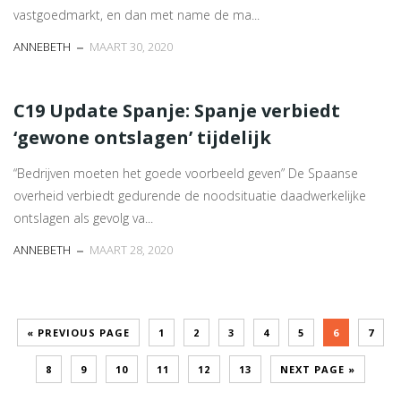
vastgoedmarkt, en dan met name de ma...
ANNEBETH
MAART 30, 2020
C19 Update Spanje: Spanje verbiedt
‘gewone ontslagen’ tijdelijk
“Bedrijven moeten het goede voorbeeld geven” De Spaanse
overheid verbiedt gedurende de noodsituatie daadwerkelijke
ontslagen als gevolg va...
ANNEBETH
MAART 28, 2020
« PREVIOUS PAGE
1
2
3
4
5
6
7
8
9
10
11
12
13
NEXT PAGE »