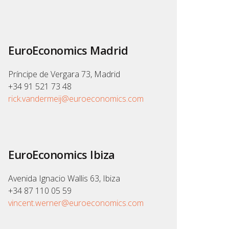
EuroEconomics Madrid
Príncipe de Vergara 73, Madrid
+34 91 521 73 48
rick.vandermeij@euroeconomics.com
EuroEconomics Ibiza
Avenida Ignacio Wallis 63, Ibiza
+34 87 110 05 59
vincent.werner@euroeconomics.com