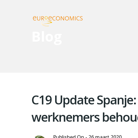
Blog
C19 Update Spanje: 
werknemers behou
Published On -
26 maart 2020