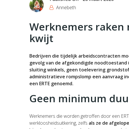
Annebeth
Werknemers raken re
kwijt
Bedrijven die tijdelijk arbeidscontracten m
gevolg van de afgekondigde noodtoestand (bi
sluiting winkels, geen toelevering grondsto
administratieve rompslomp een aanvraag ind
een ERTE genoemd.
Geen minimum duur
Werknemers die worden getroffen door een ERTE 
werkloosheidsuitkering, zelfs
als ze de afgelop