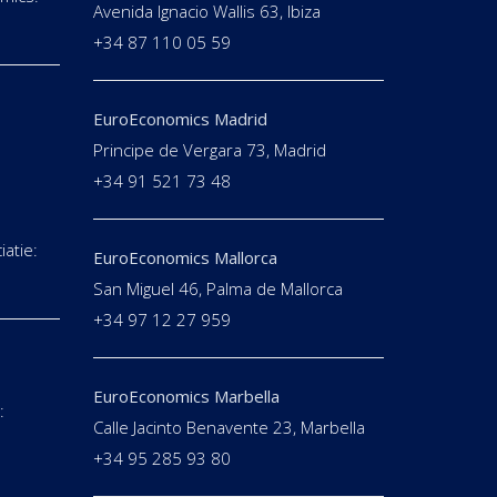
Avenida Ignacio Wallis 63, Ibiza
+34 87 110 05 59
EuroEconomics Madrid
Principe de Vergara 73, Madrid
+34 91 521 73 48
iatie:
EuroEconomics Mallorca
San Miguel 46, Palma de Mallorca
+34 97 12 27 959
EuroEconomics Marbella
:
Calle Jacinto Benavente 23, Marbella
E
+34 95 285 93 80