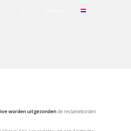
l
Fun
Kantoren
 live worden uitgezonden
de reclameborden