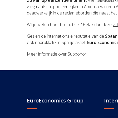
Zo kan op eenzelfde moment
een televisiekij
vliegmaatschappij, een kijker in Amerika van een
daadwerkelijk in de reclameborden die naast het
Wil je weten hoe dit er uitziet? Bekijk dan deze
vi
Gezien de internationale reputatie van de
Spaan
ook nadrukkelijk in Spanje aktief.
Euro Economic
Meer informatie over
Supponor
.
EuroEconomics Group
Inter