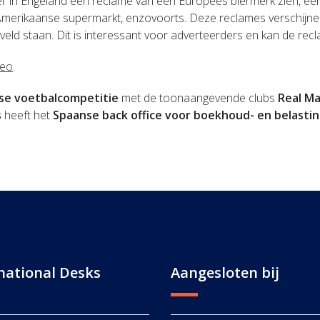
ker in Engeland een reclame van een Europees biermerk zien, een
 Amerikaanse supermarkt, enzovoorts. Deze reclames verschijnen
 veld staan. Dit is interessant voor adverteerders en kan de r
deo
.
se voetbalcompetitie
met de toonaangevende clubs
Real Ma
s
heeft het
Spaanse back office voor boekhoud- en belasti
national Desks
Aangesloten bij