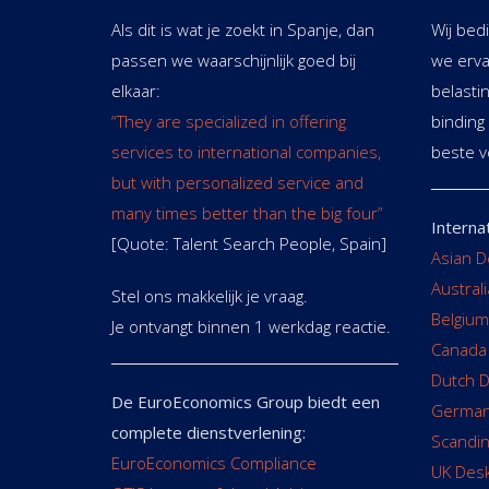
Als dit is wat je zoekt in Spanje, dan
Wij bed
passen we waarschijnlijk goed bij
we erva
elkaar:
belasti
“They are specialized in offering
bindin
services to international companies,
beste v
but with personalized service and
many times better than the big four”
Interna
[Quote: Talent Search People, Spain]
Asian D
Austral
Stel ons makkelijk je vraag.
Belgium
Je ontvangt binnen 1 werkdag reactie.
Canada
Dutch 
De EuroEconomics Group biedt een
German
complete dienstverlening:
Scandin
EuroEconomics Compliance
UK Des