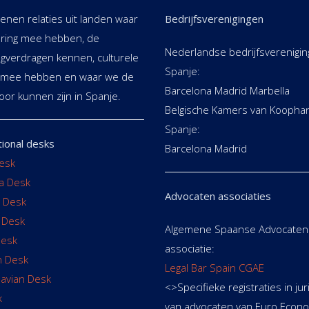
ienen relaties uit landen waar
Bedrijfsverenigingen
ring mee hebben, de
Nederlandse bedrijfsverenigin
ngverdragen kennen, culturele
Spanje:
g mee hebben en waar we de
Barcelona Madrid Marbella
oor kunnen zijn in Spanje.
Belgische Kamers van Koophan
Spanje:
tional desks
Barcelona Madrid
esk
ia Desk
Advocaten associaties
 Desk
 Desk
Algemene Spaanse Advocaten
Desk
associatie:
 Desk
Legal Bar Spain CGAE
avian Desk
<>Specifieke registraties in jur
k
van advocaten van Euro Econo