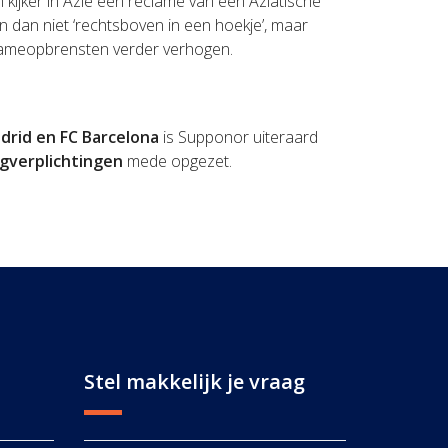
 kijker in Azië een reclame van een Aziatische
 dan niet ‘rechtsboven in een hoekje’, maar
eclameopbrensten verder verhogen.
drid en FC Barcelona
is Supponor uiteraard
ngverplichtingen
mede opgezet.
Stel makkelijk je vraag