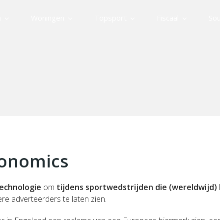
n
Woningen
Topsport
Fiscaal
Sou
conomics
technologie
om
tijdens sportwedstrijden die (wereldwijd)
re adverteerders te laten zien.