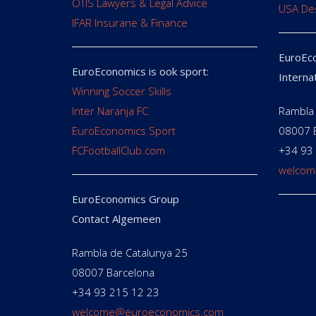
OTIS Lawyers & Legal Advice
USA De
IFAR Insurane & Finance
EuroEco
EuroEconomics is ook sport:
Interna
Winning Soccer Skills
Inter Naranja FC
Rambla 
EuroEconomics Sport
08007 
FCFootballClub.com
+34 93
welcom
EuroEconomics Group
Contact Algemeen
Rambla de Catalunya 25
08007 Barcelona
+34 93 215 12 23
welcome@euroeconomics.com