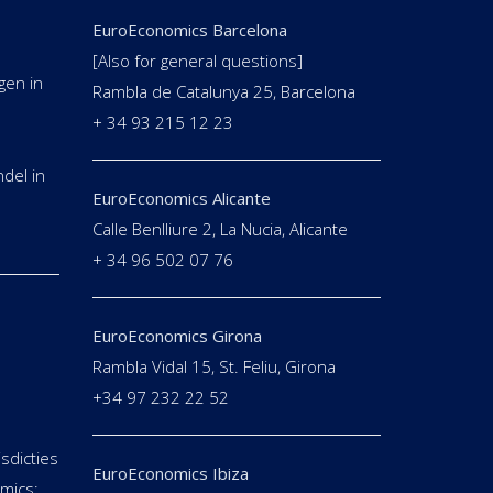
EuroEconomics Barcelona
[Also for general questions]
gen in
Rambla de Catalunya 25, Barcelona
+ 34 93 215 12 23
del in
EuroEconomics Alicante
Calle Benlliure 2, La Nucia, Alicante
+ 34 96 502 07 76
EuroEconomics Girona
Rambla Vidal 15, St. Feliu, Girona
+34 97 232 22 52
isdicties
EuroEconomics Ibiza
mics: