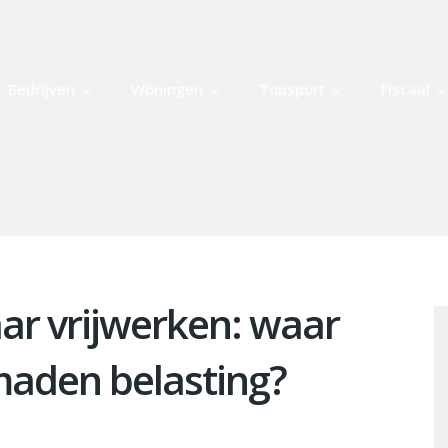
Bedrijven
Woningen
Topsport
Fiscaal
ar vrijwerken: waar
maden belasting?