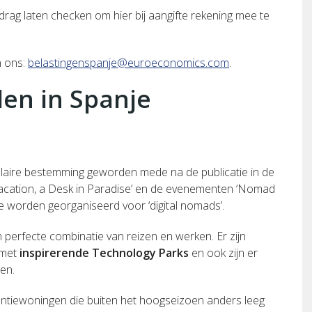
rdrag laten checken om hier bij aangifte rekening mee te
n ons:
belastingenspanje@
euroeconomics.com
.
en in Spanje
aire bestemming geworden mede na de publicatie in de
Vacation, a Desk in Paradise’ en de evenementen ‘Nomad
ie worden georganiseerd voor ‘digital nomads’.
 perfecte combinatie van reizen en werken. Er zijn
met
in
spirerende Technology Parks
en ook zijn er
en.
ntiewoningen die buiten het hoogseizoen anders leeg