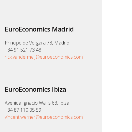
EuroEconomics Madrid
Príncipe de Vergara 73, Madrid
+34 91 521 73 48
rick.vandermeij@euroeconomics.com
EuroEconomics Ibiza
Avenida Ignacio Wallis 63, Ibiza
+34 87 110 05 59
vincent.werner@euroeconomics.com